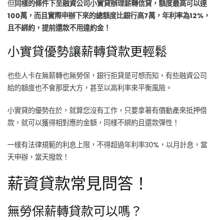
但
同樣的條件下至融資公司小實貸辦理薪轉信貸，額度最高可以達
100萬，而且實際申辦下來的總額度比銀行高7萬，年利率為12%，
且不綁約，提前還款不用違約金！
小實貸優勢讓薪轉貸款更輕鬆
也些人卡在無薪轉也無勞保，銀行拒貸是可想而知，有些融資公司
給的額度也不會那麼大方，甚至以高利率來平衡風險。
小實貸的優勢在於，就算您沒有工作，只要拿著有價動產來抵押借
款，就可以獲得相對應的金額，同樣不綁約且還款彈性！
一樣有法律規範的利息上限，不得超過年利率30%，以月計息，當
天申辦，當天撥款！
薪資貸款常見問答！
無勞保薪轉貸款可以嗎？