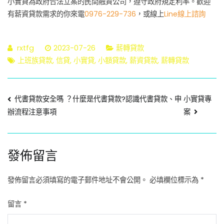
小實貸為政府合法立案的民間融資公司，遵守政府規定利率。歡迎
有薪資貸款需求的你來電
0976-229-736
，或線上
Line線上諮詢
rxtfg
2023-07-26
薪轉貸款
上班族貸款
,
信貸
,
小實貸
,
小額貸款
,
薪資貸款
,
薪轉貸款
文
代書貸款安全嗎 ？什麼是代書貸款?認識代書貸款、申
小實貸專
案
辦流程注意事項
章
導
發佈留言
覽
發佈留言必須填寫的電子郵件地址不會公開。
必填欄位標示為
*
留言
*