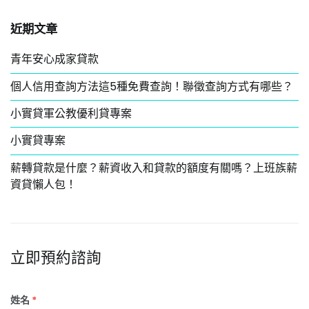
鍵
近期文章
字:
青年安心成家貸款
個人信用查詢方法這5種免費查詢！聯徵查詢方式有哪些？
小實貸軍公教優利貸專案
小實貸專案
薪轉貸款是什麼？薪資收入和貸款的額度有關嗎？上班族薪
資貸懶人包！
立即預約諮詢
姓名
*