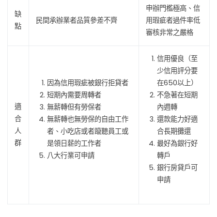
申辦門檻極高、信
缺
民間承辦業者品質參差不齊
用瑕疵者過件率低
點
審核非常之嚴格
信用優良（至
少信用評分要
因為信用瑕疵被銀行拒貸者
在650以上）
短期內需要周轉者
不急著在短期
適
無薪轉但有勞保者
內週轉
合
無薪轉也無勞保的自由工作
還款能力好適
人
者、小吃店或者躥聽員工或
合長期攤還
群
是領日薪的工作者
最好為銀行好
八大行業可申請
轉戶
銀行房貸戶可
申請