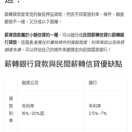
薪轉貸款是常見的無抵押品貸款，然而不同管道利率、條件、額度
都很不一樣，又分成以下兩種。
薪資借款屬於小額信貸的一種
，可以細分成
民間薪轉信貸
和
薪轉銀
行貸款
，這兩者
差異在於審核條件的寬鬆程度、利率高低以及核貸
額度多寡
，可以評估自己的條件來選擇走向民間還是銀行！
薪轉銀行貸款與民間薪轉信貸優缺點
融資公司
銀行
貸
款
年利率
年利率
利
16%-20%起
2.5%-7%
率