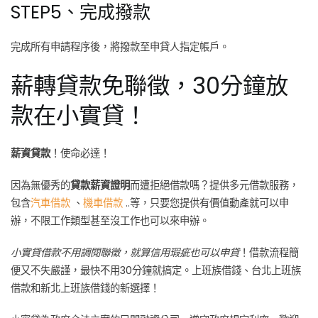
STEP5、完成撥款
完成所有申請程序後，將撥款至申貸人指定帳戶。
薪轉貸款免聯徵，30分鐘放
款在小實貸！
薪資貸款
！使命必達！
因為無優秀的
貸款薪資證明
而遭拒絕借款嗎？提供多元借款服務，
包含
汽車借款
、
機車借款
..等，只要您提供有價值動產就可以申
辦，不限工作類型甚至沒工作也可以來申辦。
小實貸借款不用調閱聯徵，就算信用瑕疵也可以申貸
！借款流程簡
便又不失嚴謹，最快不用30分鐘就搞定。上班族借錢、台北上班族
借款和新北上班族借錢的新選擇！