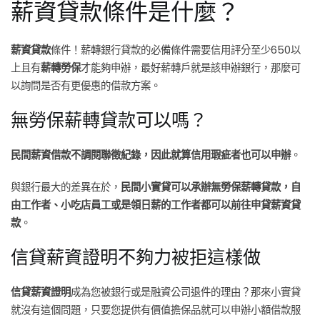
薪資貸款條件是什麼？
薪資貸款
條件！薪轉銀行貸款的必備條件需要信用評分至少650以
上且有
薪轉勞保
才能夠申辦，最好薪轉戶就是該申辦銀行，那麼可
以詢問是否有更優惠的借款方案。
無勞保薪轉貸款可以嗎？
民間薪資借款不調閱聯徵紀錄，因此就算信用瑕疵者也可以申辦
。
與銀行最大的差異在於，
民間小實貸可以承辦無勞保薪轉貸款，自
由工作者、小吃店員工或是領日薪的工作者都可以前往申貸薪資貸
款
。
信貸薪資證明不夠力被拒這樣做
信貸薪資證明
成為您被銀行或是融資公司退件的理由？那來小實貸
就沒有這個問題，只要您提供有價值擔保品就可以申辦小額借款服