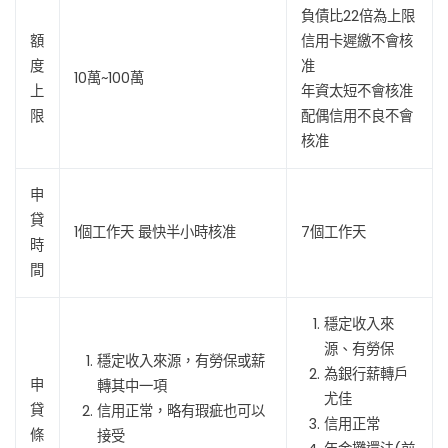
負債比22倍為上限
額
信用卡遲繳不會核
度
准
10萬~100萬
上
年資太短不會核准
限
配偶信用不良不會
核准
申
貸
1個工作天 最快半小時核准
7個工作天
時
間
穩定收入來
源、有勞保
穩定收入來源，有勞保或薪
為銀行薪轉戶
申
轉其中一項
尤佳
貸
信用正常，略有瑕疵也可以
信用正常
條
接受