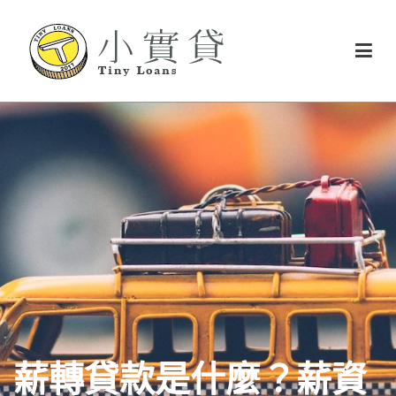
Skip
to
content
小實貸 TinyLoans
小實貸 實在很好貸
薪轉貸款是什麼？薪資