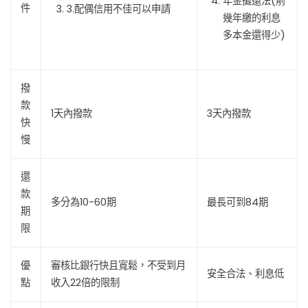
年金攤還法(前
件
3.配偶信用不佳可以申請
幾年繳的利息
多本金還得少)
撥
款
1天內撥款
3天內撥款
快
慢
還
款
多分為10-60期
最長可到84期
期
限
優
審核比銀行快且寬鬆，不受到月
安全合法、利息低
點
收入22倍的限制