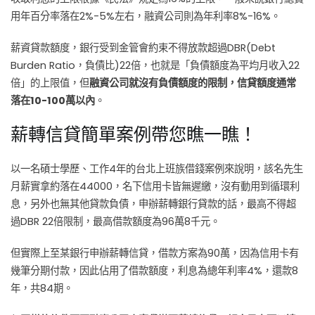
用年百分率落在2%-5%左右，融資公司則為年利率8%-16%。
薪資貸款額度，銀行受到金管會約束不得放款超過DBR(Debt
Burden Ratio，負債比)22倍，也就是「負債額度為平均月收入22
倍」的上限值，但
融資公司就沒有負債額度的限制，信貸額度通常
落在10-100萬以內
。
薪轉信貸簡單案例帶您瞧一瞧！
以一名碩士學歷、工作4年的台北上班族借錢案例來說明，該名先生
月薪實拿約落在44000，名下信用卡皆無遲繳，沒有動用到循環利
息，另外也無其他貸款負債，申辦薪轉銀行貸款的話，最高不得超
過DBR 22倍限制，最高借款額度為96萬8千元。
但實際上至某銀行申辦薪轉信貸，借款方案為90萬，因為信用卡有
幾筆分期付款，因此佔用了借款額度，利息為總年利率4%，還款8
年，共84期。