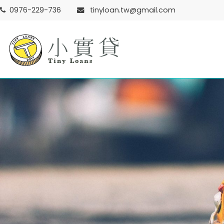
Skip
0976-229-736
tinyloan.tw@gmail.com
to
content
小實貸 TinyLoans
小實貸 實在很好貸