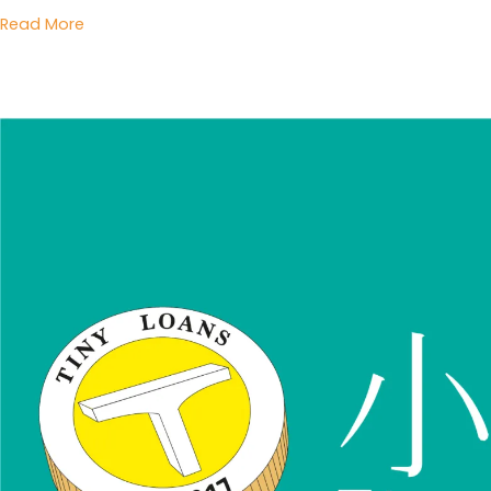
貸
Read More
軍
公
教
優
利
貸
專
案