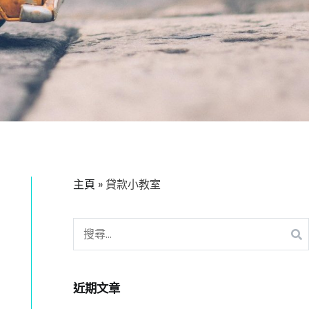
主頁
»
貸款小教室
搜
尋
關
鍵
近期文章
字: