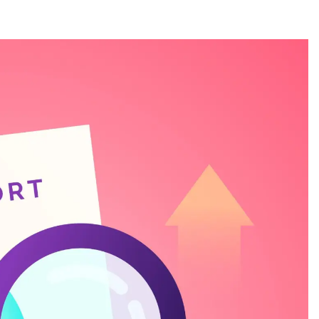
成
家
貸
款