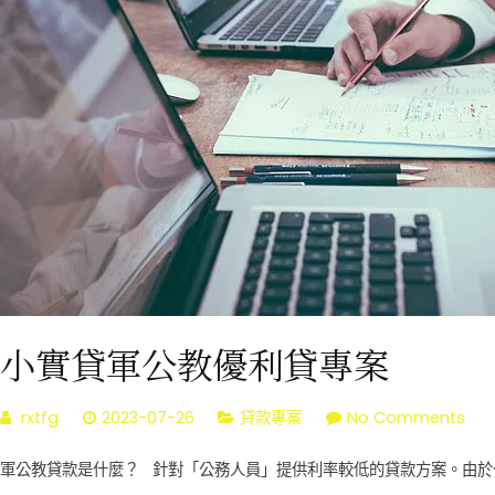
小實貸軍公教優利貸專案
on
rxtfg
2023-07-26
貸款專案
No Comments
小
軍公教貸款是什麼？ 針對「公務人員」提供利率較低的貸款方案。由於公
實