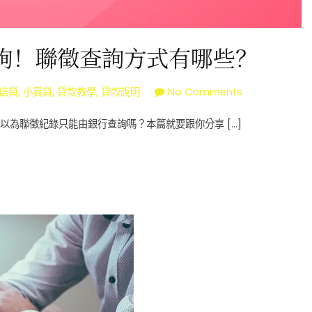
詢！聯徵查詢方式有哪些？
on
信貸
,
小實貸
,
貸款教學
,
貸款說明
No Comments
個
為聯徵紀錄只能由銀行查詢嗎？本篇就要跟你分享 […]
人
信
用
查
詢
方
法
這
5
種
免