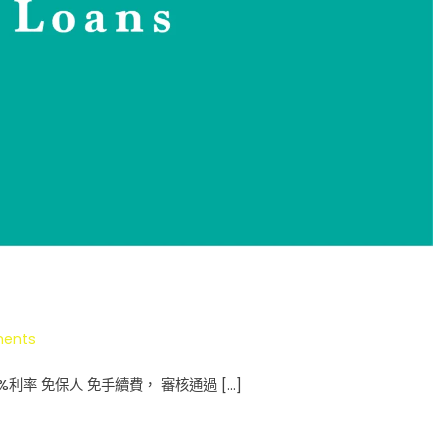
on
ents
小
利率 免保人 免手續費， 審核通過 […]
實
貸
專