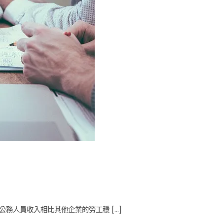
費
查
詢！
聯
徵
查
詢
方
式
有
哪
些？
務人員收入相比其他企業的勞工穩 […]