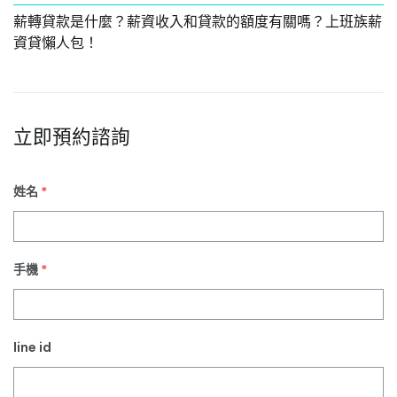
薪轉貸款是什麼？薪資收入和貸款的額度有關嗎？上班族薪
程
資貸懶人包！
注
意
事
項
立即預約諮詢
姓名
*
手機
*
line id