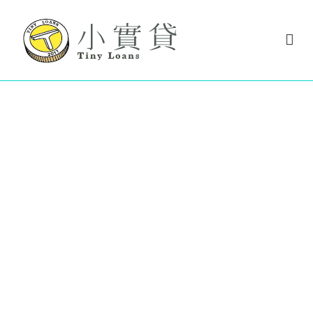
Skip
to
content
小實貸 TinyLoans
小實貸 實在很好貸
代書貸款