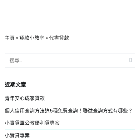
嗎
？
什
麼
主頁
»
貸款小教室
»
代書貸款
是
代
書
搜
貸
尋
款?
關
認
鍵
近期文章
識
字:
代
青年安心成家貸款
書
貸
個人信用查詢方法這5種免費查詢！聯徵查詢方式有哪些？
款、
小實貸軍公教優利貸專案
申
辦
小實貸專案
流